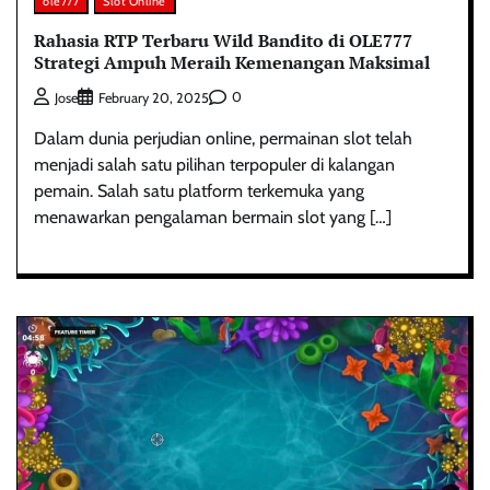
ole777
Slot Online
Rahasia RTP Terbaru Wild Bandito di OLE777
Strategi Ampuh Meraih Kemenangan Maksimal
0
Jose
February 20, 2025
Dalam dunia perjudian online, permainan slot telah
menjadi salah satu pilihan terpopuler di kalangan
pemain. Salah satu platform terkemuka yang
menawarkan pengalaman bermain slot yang […]