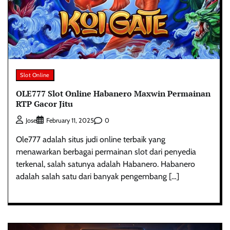
Slot Online
OLE777 Slot Online Habanero Maxwin Permainan
RTP Gacor Jitu
0
Jose
February 11, 2025
Ole777 adalah situs judi online terbaik yang
menawarkan berbagai permainan slot dari penyedia
terkenal, salah satunya adalah Habanero. Habanero
adalah salah satu dari banyak pengembang […]