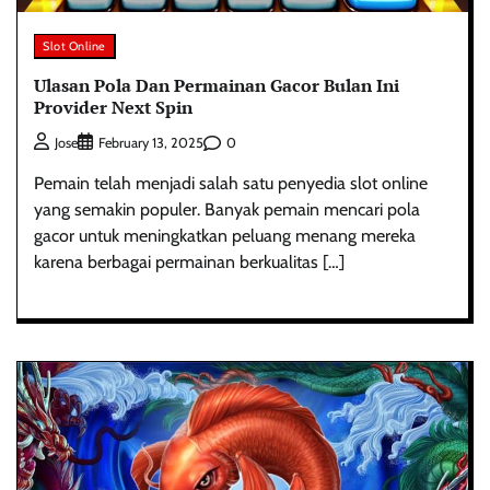
Slot Online
Ulasan Pola Dan Permainan Gacor Bulan Ini
Provider Next Spin
0
Jose
February 13, 2025
Pemain telah menjadi salah satu penyedia slot online
yang semakin populer. Banyak pemain mencari pola
gacor untuk meningkatkan peluang menang mereka
karena berbagai permainan berkualitas […]