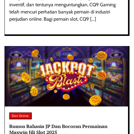
inventif, dan tentunya menguntungkan, CQ9 Gaming
telah mencuri perhatian banyak pemain di industri
perjudian online. Bagi pemain slot, CQ9 […]
Slot Online
Rumus Rahasia JP Dan Bocoran Permainan
Maxwin Jili Slot 2025