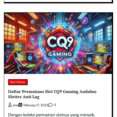
Slot Online
Daftar Permainan Slot CQ9 Gaming Andalan
Slotter Anti Lag
0
Jose
February 17, 2025
Dengan koleksi permainan slotnya yang menarik,