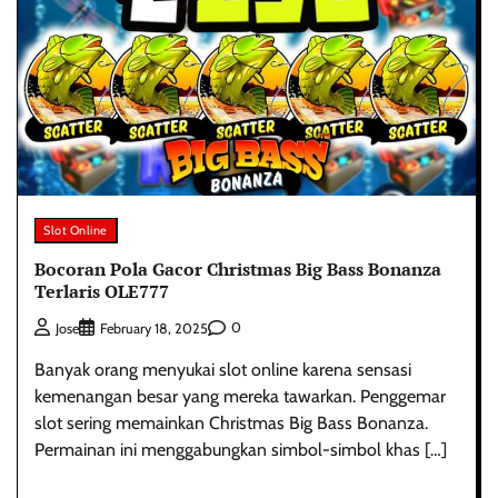
Slot Online
Bocoran Pola Gacor Christmas Big Bass Bonanza
Terlaris OLE777
0
Jose
February 18, 2025
Banyak orang menyukai slot online karena sensasi
kemenangan besar yang mereka tawarkan. Penggemar
slot sering memainkan Christmas Big Bass Bonanza.
Permainan ini menggabungkan simbol-simbol khas […]