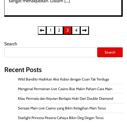
sangat menakjubkan. Dalam […]
Posts
1
2
3
4
pagination
Search
Search
Recent Posts
Wild Bandito Hadirkan Aksi Koboi dengan Cuan Tak Terduga
Mengenal Permainan Live Casino Biar Makin Paham Cara Main
Kilau Permata dan Kejutan Berlapis Hoki Dari Double Diamond
Sensasi Main Live Casino yang Bikin Ketagihan Main Terus
Starlight Princess Pesona Cahaya Bikin Deg Degan Terus