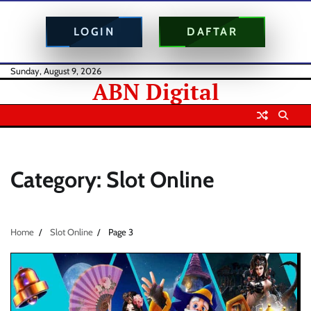
LOGIN
DAFTAR
Skip
Sunday, August 9, 2026
ABN Digital
to
content
Category:
Slot Online
Home
Slot Online
Page 3