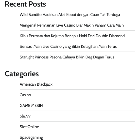
Recent Posts
Wild Bandito Hadirkan Aksi Koboi dengan Cuan Tak Terduga
Mengenal Permainan Live Casino Biar Makin Paham Cara Main
Kilau Permata dan Kejutan Berlapis Hoki Dari Double Diamond
Sensasi Main Live Casino yang Bikin Ketagihan Main Terus
Starlight Princess Pesona Cahaya Bikin Deg Degan Terus
Categories
American Blackjack
Casino
GAME MESIN
ole777
Slot Online
Spadegaming