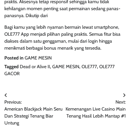
praktis. Aksesnya tetap responsif sehingga kamu tidak
kehilangan momen penting saat permainan sedang panas-
panasnya. Dikutip dari
Kumparan.
Bagi kamu yang lebih nyaman bermain lewat smartphone,
OLE777 App menjadi pilihan paling praktis. Semua fitur bisa
diakses dalam satu genggaman, mulai dari login hingga
menikmati berbagai bonus menarik yang tersedia.
Posted in
GAME MESIN
Tagged
Dead or Alive II
,
GAME MESIN
,
OLE777
,
OLE777
GACOR
Post
Previous:
Next:
navigation
American Blackjack Main Seru
Kemenangan Live Casino Main
Dan Strategi Tenang Biar
Tenang Hasil Lebih Mantap #1
Untung