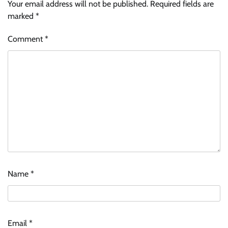
Your email address will not be published.
Required fields are
marked
*
Comment
*
Name
*
Email
*