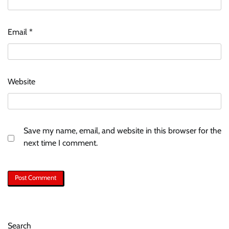
Email
*
Website
Save my name, email, and website in this browser for the
next time I comment.
Search