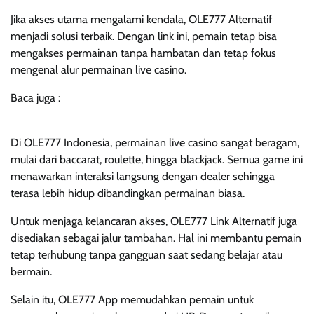
Jika akses utama mengalami kendala, OLE777 Alternatif
menjadi solusi terbaik. Dengan link ini, pemain tetap bisa
mengakses permainan tanpa hambatan dan tetap fokus
mengenal alur permainan live casino.
Baca juga :
Amukan Zeus dan Petir Super Ganas di Gates of
Olympus 1000
Di OLE777 Indonesia, permainan live casino sangat beragam,
mulai dari baccarat, roulette, hingga blackjack. Semua game ini
menawarkan interaksi langsung dengan dealer sehingga
terasa lebih hidup dibandingkan permainan biasa.
Untuk menjaga kelancaran akses, OLE777 Link Alternatif juga
disediakan sebagai jalur tambahan. Hal ini membantu pemain
tetap terhubung tanpa gangguan saat sedang belajar atau
bermain.
Selain itu, OLE777 App memudahkan pemain untuk